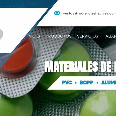
ventas@materialesflexibles.co
INICIO
PRODUCTOS
SERVICIOS
ALIA
MATERIALES DE
•
•
PVC
BOPP
ALUM