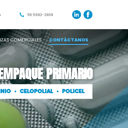
m
55 5692-2909
NZAS COMERCIALES
CONTÁCTANOS
 EMPAQUE PRIMARIO
•
•
INIO
CELOPOLIAL
POLICEL